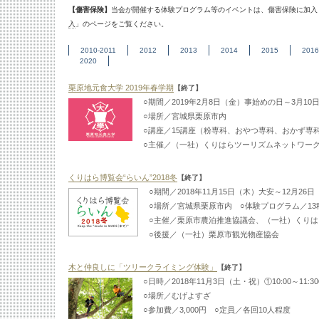
【傷害保険】
当会が開催する体験プログラム等のイベントは、傷害保険に加入
入
」のページをご覧ください。
2010-2011
2012
2013
2014
2015
2016
2020
栗原地元食大学 2019年春学期
【終了】
○期間／2019年2月8日（金）事始めの日～3月10
○場所／宮城県栗原市内
○講座／15講座（粉専科、おやつ専科、おかず専
○主催／（一社）くりはらツーリズムネットワー
くりはら博覧会“らいん”2018冬
【終了】
○期間／2018年11月15日（木）大安～12月26
○場所／宮城県栗原市内 ○体験プログラム／13
○主催／栗原市農泊推進協議会、（一社）くりは
○後援／（一社）栗原市観光物産協会
木と仲良しに「ツリークライミング体験」
【終了】
○日時／2018年11月3日（土・祝）①10:00～11:30②1
○場所／むげよすざ
○参加費／3,000円 ○定員／各回10人程度