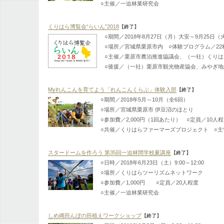
○主催／一迫林業研究会
くりはら博覧会“らいん”2018
【終了】
○期間／2018年8月27日（月）大安～9月25日（
○場所／宮城県栗原市内 ○体験プログラム／22
○主催／栗原市農泊推進協議会、（一社）くりは
○後援／（一社）栗原市観光物産協会、みやぎ地
Myれんこんを育てよう「れんこんくらぶ」体験入部
【終了】
○期間／2018年5月～10月（全6回）
○場所／宮城県栗原市 伊豆沼のほとり
○参加費／2,000円（1回あたり） ○定員／10人
○共催／くりはらファーマーズプロジェクト ○
スタードームを作ろう 第35回一迫林間学校夏講座
【終了】
○日時／2018年6月23日（土）9:00～12:00
○場所／くりはらツーリズムネットワーク
○参加費／1,000円 ○定員／20人程度
○主催／一迫林業研究会
しめ縄田んぼの田植えワークショップ
【終了】