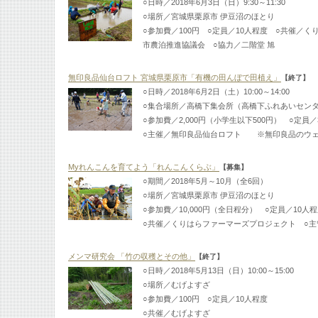
○日時／2018年6月3日（日）9:30～11:30
○場所／宮城県栗原市 伊豆沼のほとり
○参加費／100円 ○定員／10人程度 ○共催／
市農泊推進協議会 ○協力／二階堂 旭
無印良品仙台ロフト 宮城県栗原市「有機の田んぼで田植え」
【終了】
○日時／2018年6月2日（土）10:00～14:00
○集合場所／高橋下集会所（高橋下ふれあいセン
○参加費／2,000円（小学生以下500円） ○定員／
○主催／無印良品仙台ロフト ※無印良品のウェ
Myれんこんを育てよう「れんこんくらぶ」
【募集】
○期間／2018年5月～10月（全6回）
○場所／宮城県栗原市 伊豆沼のほとり
○参加費／10,000円（全日程分） ○定員／10人
○共催／くりはらファーマーズプロジェクト ○
メンマ研究会 「竹の収穫とその他」
【終了】
○日時／2018年5月13日（日）10:00～15:00
○場所／むげよすざ
○参加費／100円 ○定員／10人程度
○共催／むげよすざ