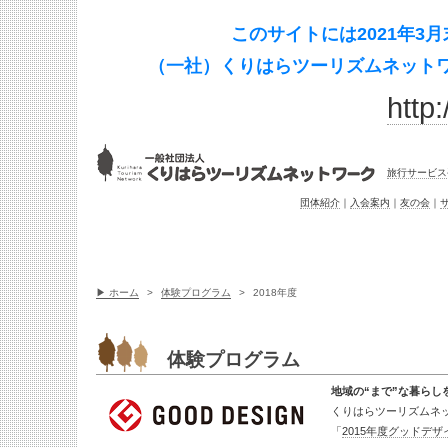
このサイトには2021年
（一社）くりはらツーリズムネットワ
http:
旅行サービス
団体紹介
｜
入会案内
｜
友の会
｜
▶ ホーム
>
体験プログラム
>
2018年度
体験プログラム
地域の“まで”な暮らし
くりはらツーリズムネ
「
2015年度グッドデザ