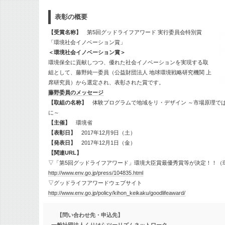
表彰の概要
【受賞名称】
第5回グッドライフアワード 実行委員会特別賞
「環境社会イノベーション賞」
＜環境社会イノベーション賞＞
環境保全に貢献しつつ、優れた社会イノベーションを実現する取
組として、藤野純一委員（公益財団法人 地球環境戦略研究機関 上
席研究員）から選定され、表彰された賞です。
藤野委員のメッセージ
【取組の名称】
体験プログラムで地域をリ・デザイン ～市場原理で
に～
【主催】
環境省
【表彰日】
2017年12月9日（土）
【発表日】
2017年12月1日（金）
【関連URL】
▽「第5回グッドライフアワード」環境大臣賞最優秀賞等が決定！！（
http://www.env.go.jp/press/104835.html
▽グッドライフアワードウェブサイト
http://www.env.go.jp/policy/kihon_keikaku/goodlifeaward/
【問い合わせ先・申込先】