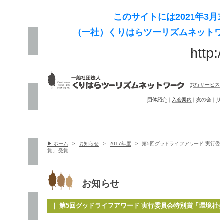
このサイトには2021年
（一社）くりはらツーリズムネットワ
http:
旅行サービス
団体紹介
｜
入会案内
｜
友の会
｜
▶ ホーム
>
お知らせ
>
2017年度
>
第5回グッドライフアワード 実行
賞」 受賞
お知らせ
｜ 第5回グッドライフアワード 実行委員会特別賞「環境社