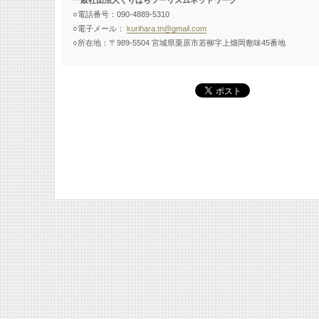
一般社団法人くりはらツーリズムネットワーク
○電話番号：090-4889-5310
○電子メール：
kurihara.tn@gmail.com
○所在地：〒989-5504 宮城県栗原市若柳字上畑岡敷味45番地