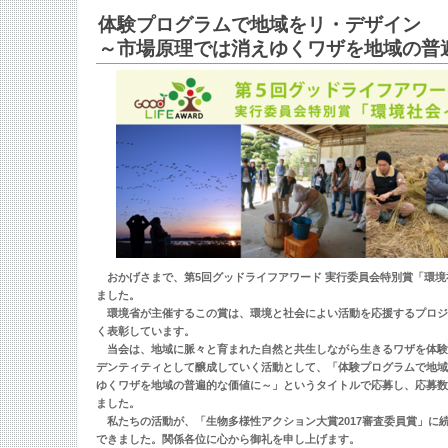
体験プログラムで地域をリ・デザイン
～市場原理では消えゆくワザを地域の普
おかげさまで、第5回グッドライフアワード 実行委員会特別賞「環境
ました。
環境省が主催するこの賞は、環境と社会によい活動を応援するプロジ
く表彰しています。
当会は、地域に脈々と育まれた自然と共生しながら生きるワザを体験
デンティティとして醸成していく活動として、「体験プログラムで地域
ゆくワザを地域の普遍的な価値に～」というタイトルで応募し、応募数
ました。
私たちの活動が、「生物多様性アクション大賞2017審査委員賞」に
できました。関係各位に心から御礼を申し上げます。