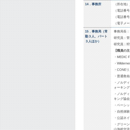
14．事務所
（所在地）
（電話番号） 
（電話番号・F
（電子メー
15．事務局（常
事務局長：
勤３人、パート
研究員：菅
３人ほか）
研究員：狩
【職員の主
・MEDIC Fi
・Wilderne
・CONE
・普通救命
・ノルディ
ォーキング
・ノルディ
キング協会
・ベーシッ
・自然体験
・公認ネイ
・グリーン
山漁村交流