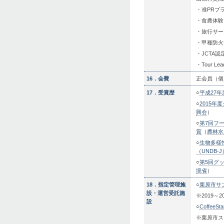
・准PRプ
・食農体験
・旅行サー
・甲種防火
・JCTA
・Tour L
16．会費
正会員（個人
17．受賞歴
○
平成27
○
2015年
興会
）
○
第7回フー
賞
（
農林水
○
生物多様性
（UNDB-J
○
第5回グ
境省
）
18．指定管理施
○
栗原市サ
設・運営受託施
※2019～
設
○
CoffeeS
※栗原市ス