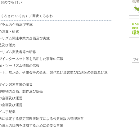
（おのでら けい）
（くろさわ いくお）／蕎麦くろさわ
グラムの企画及び実施
の調査・研究
ーリズム関連事業の企画及び実施
造及び販売
ーリズム実践者等の研修
びインターネット等を活用した事業の広報
光・ツーリズム情報の広報
ント、展示会、研修会等の企画、製作及び運営並びに講師の斡旋及び派
ザイン関連事業の請負
印刷物の企画、製作及び販売
の企画及び運営
の企画及び運営
ビス手配業
法に規定する指定管理者制度による公共施設の管理運営
の法人の目的を達成するために必要な事業