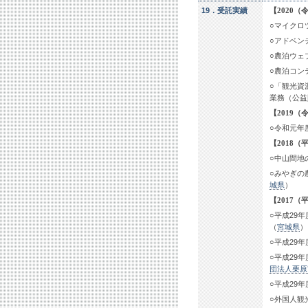
19．受託実績
【2020（
○マイクロ
○アドベン
○農泊ウェ
○農泊コン
○「観光資
業務（公益
【2019
○令和元年
【2018（
○中山間地
○みやぎの
城県
）
【2017（
○平成29
（
宮城県
）
○平成29
○平成29
団法人栗原
○平成29
○外国人観