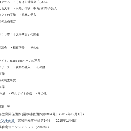
ログラム ・くりはら博覧会「らいん」
元食大学 ・民泊、体験、教育旅行等の受入
ェクトの実施 ・視察の受入
業の企画運営
づくり市「十文字商店」の開催
交流会 ・視察研修 ・その他
イト、facebookページの運営
リリース ・視察の受入 ・その他
事業
源の調査研究
事業
体作成 ・Webサイト作成 ・その他
派遣 等
教育関係団体 [栗教社教団体第0864号] （2017年12月1日）
ビス手配業
［宮城県知事登録第9号］ （2018年1月4日）
移住定住コンシェルジュ（2018年）