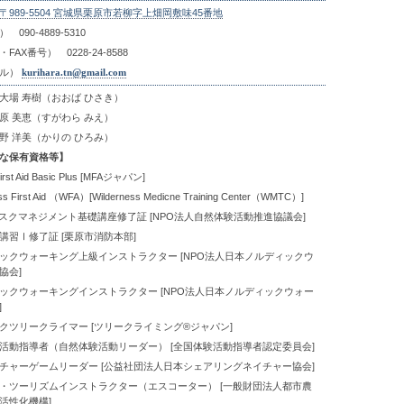
〒989-5504 宮城県栗原市若柳字上畑岡敷味45番地
090-4889-5310
AX番号） 0228-24-8588
ル）
kurihara.tn@gmail.com
大場 寿樹（おおば ひさき）
原 美恵（すがわら みえ）
野 洋美（かりの ひろみ）
な保有資格等】
rst Aid Basic Plus [MFAジャパン]
ss First Aid （WFA）[Wilderness Medicne Training Center（WMTC）]
リスクマネジメント基礎講座修了証 [NPO法人自然体験活動推進協議会]
講習Ⅰ修了証 [栗原市消防本部]
ックウォーキング上級インストラクター [NPO法人日本ノルディックウ
協会]
ックウォーキングインストラクター [NPO法人日本ノルディックウォー
]
クツリークライマー [ツリークライミング®ジャパン]
活動指導者（自然体験活動リーダー） [全国体験活動指導者認定委員会]
チャーゲームリーダー [公益社団法人日本シェアリングネイチャー協会]
・ツーリズムインストラクター（エスコーター） [一般財団法人都市農
活性化機構]