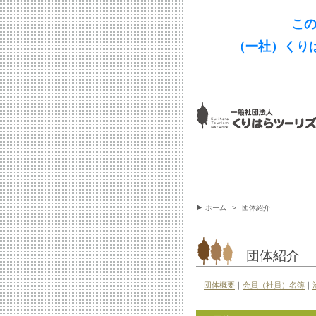
この
（一社）くり
▶ ホーム
>
団体紹介
団体紹介
｜
団体概要
｜
会員（社員）名簿
｜