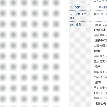
ことに寄与
８．定款
「一般社団
９．会員（社
101会員（
員）
10．役員
（任期：20
○代表理事
伊藤 廣司
○業務執行
大場 寿樹
○理事
伊藤 秀太
菅原 美恵
○監事
齋藤 政憲
加藤 洋（
○顧問
千葉 静子
○コーディ
高橋 幸代
○名誉会長