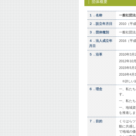
｜ 団体概要
１．名称
一般社団法
２．設立年月日
2010（平
３．団体種別
一般社団法
４．法人成立年
2016（平
月日
５．沿革
2010年3
2012年
2015年
2016年
※詳しい
６．理念
一、私たち
す。
一、私たち
一、地域資
を推進しま
７．目的
くりはらツ
動に共感し
で地域の価