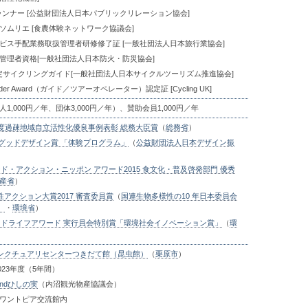
ランナー [公益財団法人日本パブリックリレーション協会]
ソムリエ [食農体験ネットワーク協議会]
ビス手配業務取扱管理者研修修了証 [一般社団法人日本旅行業協会]
管理者資格[一般社団法人日本防火・防災協会]
認定サイクリングガイド[一般社団法人日本サイクルツーリズム推進協会]
eader Award（ガイド／ツアーオペレーター）認定証 [Cycling UK]
1,000円／年、団体3,000円／年）、賛助会員1,000円／年
年度過疎地域自立活性化優良事例表彰 総務大臣賞
（
総務省
）
度グッドデザイン賞 「体験プログラム」
（
公益財団法人日本デザイン振
ド・アクション・ニッポン アワード2015 食文化・普及啓発部門 優秀
産省
）
アクション大賞2017 審査委員賞
（
国連生物多様性の10 年日本委員会
）
・
環境省
）
ッドライフアワード 実行員会特別賞「環境社会イノベーション賞」
（
環
ンクチュアリセンターつきだて館（昆虫館）
（
栗原市
）
2023年度（5年間）
tandひしの実
（内沼観光物産協議会）
ワントピア交流館内