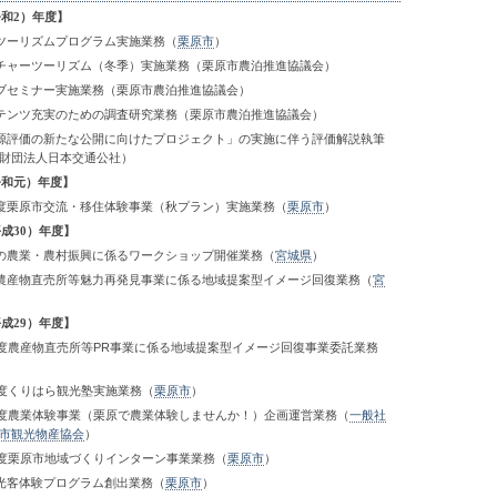
令和2）年度】
ツーリズムプログラム実施業務（
栗原市
）
チャーツーリズム（冬季）実施業務（栗原市農泊推進協議会）
ブセミナー実施業務（栗原市農泊推進協議会）
テンツ充実のための調査研究業務（栗原市農泊推進協議会）
源評価の新たな公開に向けたプロジェクト」の実施に伴う評価解説執筆
財団法人日本交通公社）
（令和元）年度】
度栗原市交流・移住体験事業（秋プラン）実施業務（
栗原市
）
平成30）年度】
の農業・農村振興に係るワークショップ開催業務（
宮城県
）
農産物直売所等魅力再発見事業に係る地域提案型イメージ回復業務（
宮
平成29）年度】
年度農産物直売所等PR事業に係る地域提案型イメージ回復事業委託業務
年度くりはら観光塾実施業務（
栗原市
）
年度農業体験事業（栗原で農業体験しませんか！）企画運営業務（
一般社
市観光物産協会
）
年度栗原市地域づくりインターン事業業務（
栗原市
）
光客体験プログラム創出業務（
栗原市
）