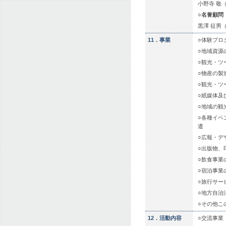
小野寺 敬
○名誉顧問
黒澤 征男
11．事業
○体験プロ
○地域資源
○観光・ツ
○物産の製
○観光・ツ
○紙媒体及
○地域の観
○各種イベ
遣
○広報・デ
○出版物、
○飲食事業
○宿泊事業
○旅行サー
○地方自治
○その他こ
12．活動内容
○交流事業