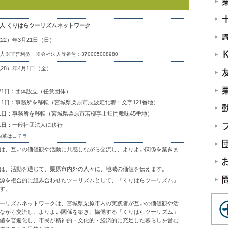
人 くりはらツーリズムネットワーク
成22）年3月21日（日）
人
※非営利型 ※会社法人等番号：370005008980
成28）年4月1日（金）
月21日：団体設立（任意団体）
10月1日：事務所を移転（宮城県栗原市志波姫北郷十文字121番地）
5月1日：事務所を移転（宮城県栗原市若柳字上畑岡敷味45番地）
4月1日：一般社団法人に移行
沿革は
コチラ
は、互いの価値観や活動に共感しながら交流し、よりよい関係を築きま
は、活動を通じて、栗原市内外の人々に、地域の価値を伝えます。
源を複合的に組み合わせたツーリズムとして、「くりはらツーリズム」
す。
ーリズムネットワークは、宮城県栗原市内の実践者が互いの価値観や活
ながら交流し、よりよい関係を築き、協働する「くりはらツーリズム」
値を普遍化し、市民が精神的・文化的・経済的に充足した暮らしを営む