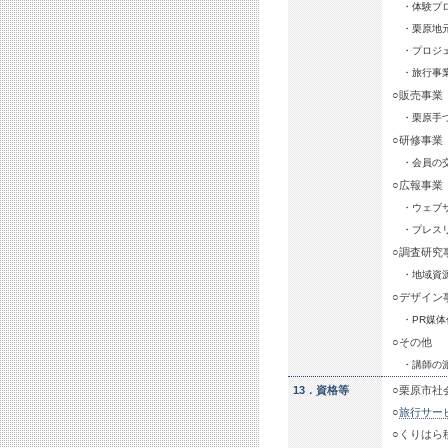
・体験プ
・栗原地
・プロジ
・旅行事
○販売事業
・栗原手
○研修事業
・会員の
○広報事業
・ウェブサ
・プレス
○調査研究
・地域資
○デザイン
・PR媒
○その他
・講師の
13．資格等
○栗原市社会
○
旅行サー
○くりはら