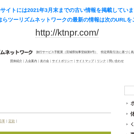
サイトには2021年3月末までの古い情報を掲載してい
はらツーリズムネットワークの最新の情報は次のURL
を
http://ktnpr.com/
旅行サービス手配業（宮城県知事登録第9号）
特定商取引法に基づく表
団体紹介
｜
入会案内
｜
友の会
｜
サイトポリシー
｜
サイトマップ
｜
リンク
｜
問い合わせ
沿革
｜
定款
｜