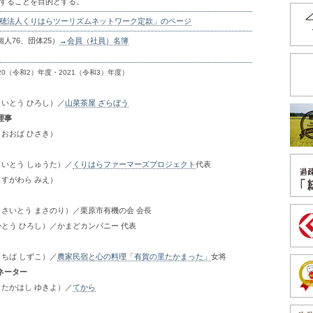
することを目的とする。
穂法人くりはらツーリズムネットワーク定款」のページ
個人76、団体25）
→会員（社員）名簿
20（令和2）年度・2021（令和3）年度）
（いとう ひろし）／
山菜茶屋 ざらぼう
理事
（おおば ひさき）
（いとう しゅうた）／
くりはらファーマーズプロジェクト
代表
（すがわら みえ）
（さいとう まさのり）／栗原市有機の会 会長
かとう ひろし）／かまどカンパニー 代表
（ちば しずこ）／
農家民宿と心の料理「有賀の里たかまった」
女将
ネーター
（たかはし ゆきよ）／
てから