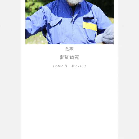
監事
齋藤 政憲
（さいとう まさのり）