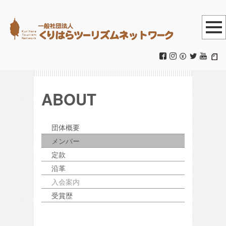
ABOUT
団体概要
メンバー
定款
沿革
入会案内
受賞歴