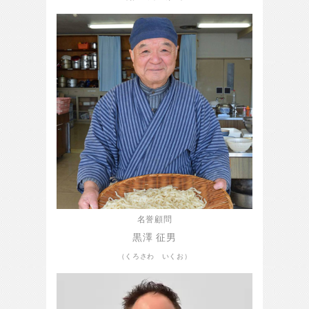
名誉顧問
黒澤 征男
（くろさわ いくお）