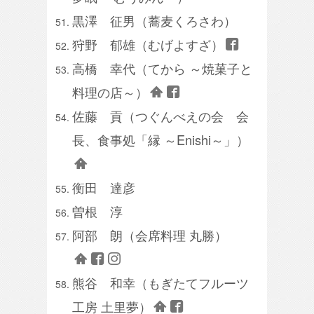
黒澤 征男（蕎麦くろさわ）
狩野 郁雄（むげよすざ）
高橋 幸代（てから ～焼菓子と
料理の店～）
佐藤 貢（つぐんべえの会 会
長、食事処「縁 ～Enishi～」）
衡田 達彦
曽根 淳
阿部 朗（会席料理 丸勝）
熊谷 和幸（もぎたてフルーツ
工房 土里夢）