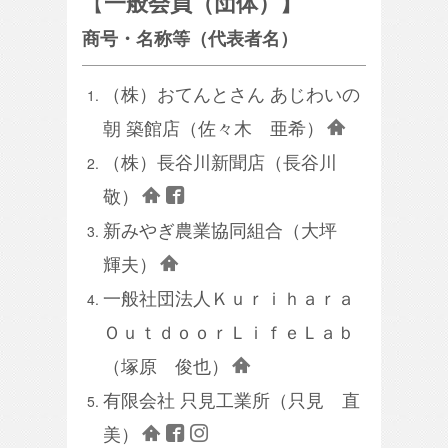
【
一般会員（団体）】
商号・名称等（代表者名）
（株）おてんとさん あじわいの
朝 築館店（佐々木 亜希）
（株）長谷川新聞店（長谷川
敬）
新みやぎ農業協同組合（大坪
輝夫）
一般社団法人Ｋｕｒｉｈａｒａ
ＯｕｔｄｏｏｒＬｉｆｅＬａｂ
（塚原 俊也）
有限会社 只見工業所（只見 直
美）