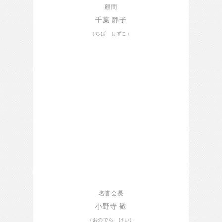
顧問
千葉 静子
（ちば しずこ）
名誉会長
小野寺 敬
（おのでら けい）