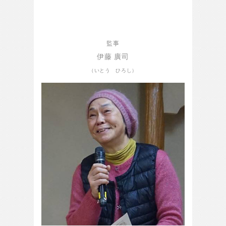
監事
伊藤 廣司
（いとう ひろし）