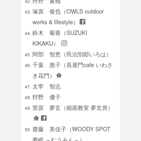
狩野 夏穂
塚原 俊也（OWLS outdoor
works & lifestyle）
鈴木 菊香（SUZUKI
KIKAKU）
阿部 智恵（民泊別邸いろは）
千葉 惠子（長屋門cafe いわさ
き花門）
太宰 智志
狩野 優子
菅原 夢玄（能面教室 夢玄房）
齋藤 美佳子（WOODY SPOT
夢眠 ～むうみん～）