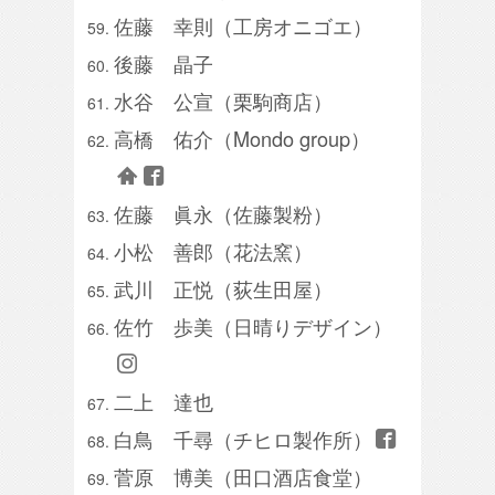
佐藤 幸則（工房オニゴエ）
後藤 晶子
水谷 公宣（栗駒商店）
高橋 佑介（Mondo group）
佐藤 眞永（佐藤製粉）
小松 善郎（花法窯）
武川 正悦（荻生田屋）
佐竹 歩美（日晴りデザイン）
二上 達也
白鳥 千尋（チヒロ製作所）
菅原 博美（田口酒店食堂）