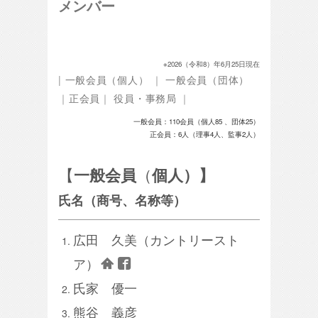
メンバー
※2026（令和8）年6月25日現在
|
一般会員（個人）
｜
一般会員（団体）
｜
正会員
｜
役員・事務局
｜
一般会員：110会員（個人85
、団体25）
正会員：6人（理事4人、監事2人）
【
（
一般会員
個人）】
氏名（商号、名称等）
広田 久美（カントリースト
ア）
氏家 優一
熊谷 義彦