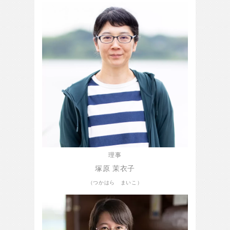
理事
塚原 茉衣子
（つかはら まいこ）