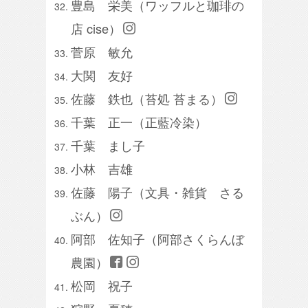
豊島 栄美（ワッフルと珈琲の
店 cise）
菅原 敏允
大関 友好
佐藤 鉄也（苔処 苔まる）
千葉 正一（正藍冷染）
千葉 まし子
小林 吉雄
佐藤 陽子（文具・雑貨 さる
ぶん）
阿部 佐知子（阿部さくらんぼ
農園）
松岡 祝子