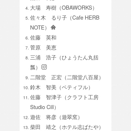
大場 寿樹（OBAWORKS）
佐々木 るり子（Cafe HERB
NOTE）
佐藤 英和
菅原 美恵
三浦 浩子（ひょうたん丸括
瓢）
二階堂 正宏（二階堂八百屋）
鈴木 智美（ペティフル）
佐藤 智津子（クラフト工房
Studio Cill）
遊佐 将彦（遊翠窯）
柴田 靖之（ホテル志ばたや）