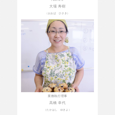
大場 寿樹
（おおば ひさき）
業務執行理事
高橋 幸代
（たかはし ゆきよ）