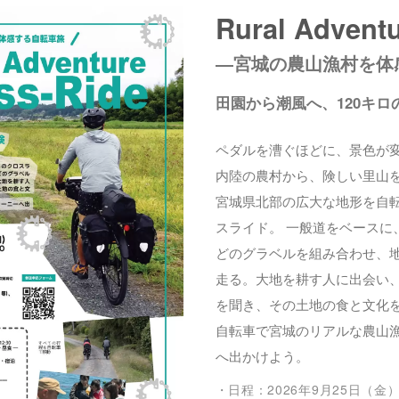
Rural Advent
―宮城の農山漁村を体
田園から潮風へ、120キロ
ペダルを漕ぐほどに、景色が
内陸の農村から、険しい里山
宮城県北部の広大な地形を自転
スライド。 一般道をベースに
どのグラベルを組み合わせ、
走る。大地を耕す人に出会い
を聞き、その土地の食と文化
自転車で宮城のリアルな農山
へ出かけよう。
・日程：2026年9月25日（金