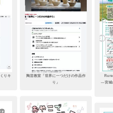
くりキ
陶芸教室「世界に一つだけの作品作
Rura
り」
―宮城