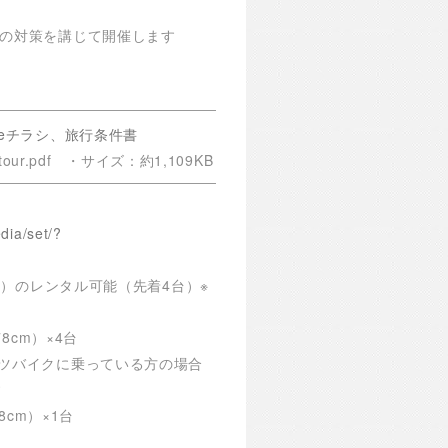
の対策を講じて開催します
s-Rideチラシ、旅行条件書
our.pdf ・サイズ：約1,109KB
dia/set/?
ベル）のレンタル可能（先着4台）
※
8cm）×4台
ツバイクに乗っている方の場合
す
8cm）×1台